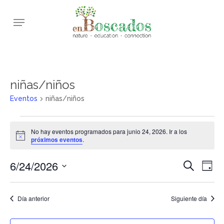
Skip
Menu
to
main
content
niñas/niños
Eventos
niñas/niños
Eventos
No hay eventos programados para junio 24, 2026. Ir a los
en
Aviso
próximos eventos
.
junio
6/24/2026
Navega
Nav
Buscar
24,
Día
de
de
Selecciona
2026
vis
la
búsqu
Día anterior
Siguiente día
de
fecha.
y
Eve