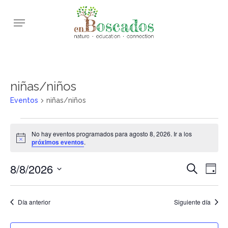
Skip
Menu
to
main
content
niñas/niños
Eventos
niñas/niños
Eventos
No hay eventos programados para agosto 8, 2026. Ir a los
en
Aviso
próximos eventos
.
agosto
8/8/2026
Navega
Nav
Buscar
8,
Día
de
de
Selecciona
2026
vis
la
búsqu
Día anterior
Siguiente día
de
fecha.
y
Eve