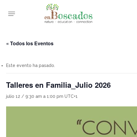
Skip
Menu
to
main
content
« Todos los Eventos
Este evento ha pasado.
Talleres en Familia_Julio 2026
julio 12 / 9:30 am
a
1:00 pm
UTC+1