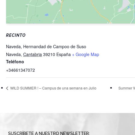
RECINTO
Naveda, Hermandad de Campoo de Suso
Naveda
,
Cantabria
39210
España
+ Google Map
Teléfono
+34661347072
WILD SUMMER ! – Campus de una semana en Julio
Summer Wi
SUSCRÍBETE A NUESTRO NEWSLETTER: