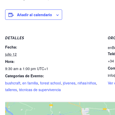
Añadir al calendario
DETALLES
OR
Fecha:
enB
Tel
julio 12
+34 
Hora:
Cor
9:30 am a 1:00 pm
UTC+1
inf
Categorías de Evento:
bushcraft
,
en familia
,
forest school
,
jóvenes
,
niñas/niños
,
Ver 
talleres
,
técnicas de supervivencia