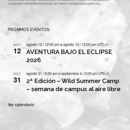
cualquier momento enviando un mail a
info@enboscados.org
.
PRÓXIMOS EVENTOS:
agosto 12 / 12:00 pm
a
agosto 13 / 12:00 pm
UTC+1
AGO
12
AVENTURA BAJO EL ECLIPSE
2026
agosto 31 / 9:30 am
a
septiembre 4 / 2:00 pm
UTC+1
AGO
31
2ª Edición – Wild Summer Camp
– semana de campus al aire libre
Ver calendario