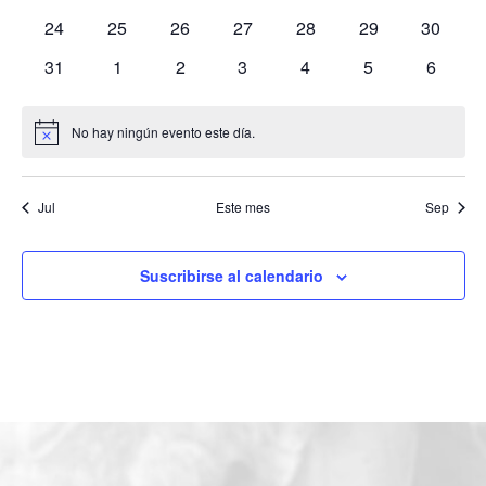
eventos
eventos
eventos
eventos
eventos
eventos
eventos
0
0
0
0
0
0
0
24
25
26
27
28
29
30
eventos
eventos
eventos
eventos
eventos
eventos
eventos
0
0
0
0
0
0
0
31
1
2
3
4
5
6
eventos
eventos
eventos
eventos
eventos
eventos
eventos
No hay ningún evento este día.
Aviso
Jul
Este mes
Sep
Suscribirse al calendario