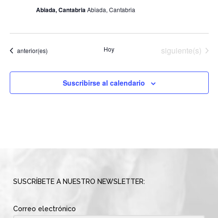
Abiada, Cantabria
Abiada, Cantabria
Eventos
Hoy
siguiente(s)
Eventos
anterior(es)
Suscribirse al calendario
SUSCRÍBETE A NUESTRO NEWSLETTER:
Correo electrónico