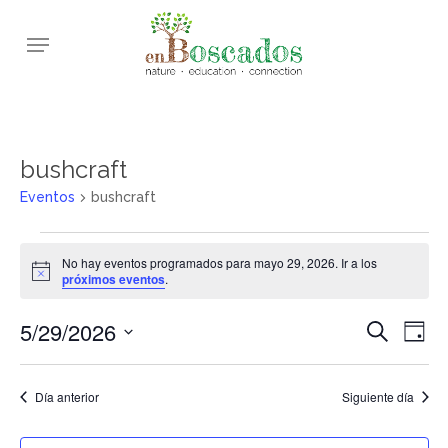
Skip
Menu
to
main
content
bushcraft
Eventos
bushcraft
Eventos
No hay eventos programados para mayo 29, 2026. Ir a los
en
Aviso
próximos eventos
.
mayo
5/29/2026
Navega
Nav
Buscar
29,
Día
de
de
Selecciona
2026
vis
la
búsqu
Día anterior
Siguiente día
de
fecha.
y
Eve