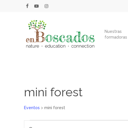
Skip
facebook
youtube
instagram
to
main
content
Nuestras
formadoras
mini forest
Eventos
mini forest
Eventos
Navegación
Introduce