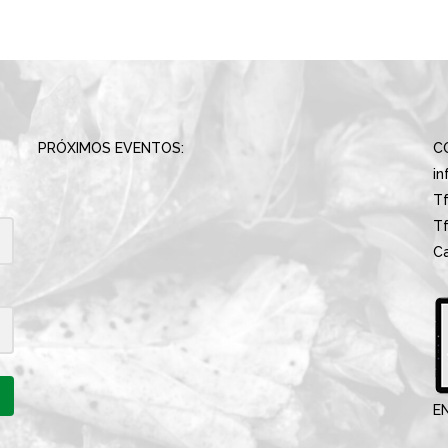
PRÓXIMOS EVENTOS:
C
i
Tf
Tf
Ca
E