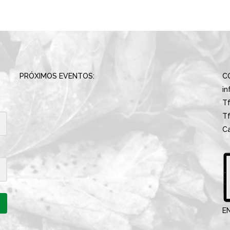
PRÓXIMOS EVENTOS:
C
i
Tf
Tf
Ca
E