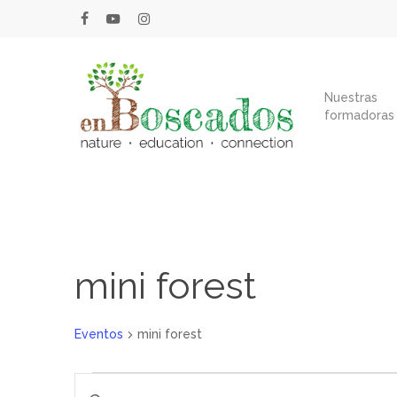
Skip
facebook
youtube
instagram
to
main
content
Nuestras
formadoras
mini forest
Eventos
mini forest
Eventos
Navegación
Introduce