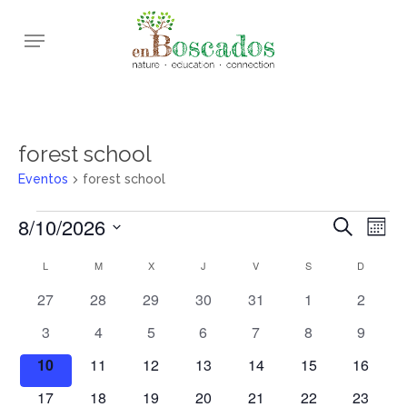
Skip
Menu
to
main
content
forest school
Eventos
forest school
Eventos
8/10/2026
Navega
Nav
Buscar
Mes
de
de
Selecciona
Calendario
L
LUNES
M
MARTES
X
MIÉRCOLES
J
JUEVES
V
VIERNES
S
SÁBADO
D
DOMIN
vis
la
búsqu
de
0
0
0
0
0
0
0
27
28
29
30
31
1
2
de
fecha.
y
eventos
eventos
eventos
eventos
eventos
eventos
eventos
Eventos
Eve
0
0
0
0
0
0
0
3
4
5
6
7
8
9
vistas
eventos
eventos
eventos
eventos
eventos
eventos
eventos
0
0
0
0
0
0
de
0
10
11
12
13
14
15
16
eventos
eventos
eventos
eventos
eventos
eventos
eventos
Evento
0
0
0
0
0
0
0
17
18
19
20
21
22
23