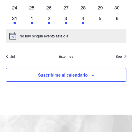
eventos
eventos
eventos
eventos
eventos
eventos
eventos
0
0
0
0
0
0
0
24
25
26
27
28
29
30
eventos
eventos
eventos
eventos
eventos
eventos
eventos
1
1
1
1
1
0
0
31
1
2
3
4
5
6
evento
evento
evento
evento
evento
eventos
eventos
No hay ningún evento este día.
Aviso
Jul
Este mes
Sep
Suscribirse al calendario