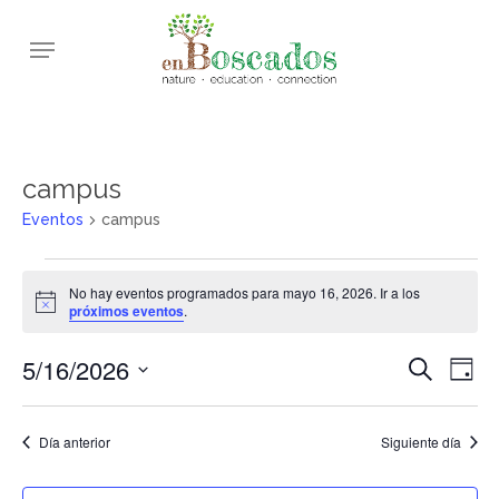
Skip
Menu
to
main
content
campus
Eventos
campus
Eventos
No hay eventos programados para mayo 16, 2026. Ir a los
en
Aviso
próximos eventos
.
mayo
5/16/2026
Navega
Nav
Buscar
16,
Día
de
de
Selecciona
2026
vis
la
búsqu
Día anterior
Siguiente día
de
fecha.
y
Eve