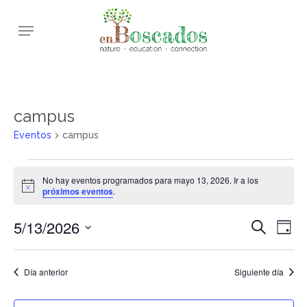
Skip
Menu
to
main
content
campus
Eventos
campus
Eventos
No hay eventos programados para mayo 13, 2026. Ir a los
en
Aviso
próximos eventos
.
mayo
5/13/2026
Navega
Nav
Buscar
13,
Día
de
de
Selecciona
2026
vis
la
búsqu
Día anterior
Siguiente día
de
fecha.
y
Eve