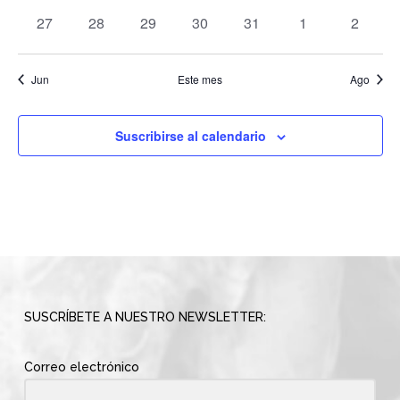
eventos
eventos
eventos
eventos
eventos
eventos
eventos
0
0
0
0
0
0
0
27
28
29
30
31
1
2
eventos
eventos
eventos
eventos
eventos
eventos
eventos
Jun
Este mes
Ago
Suscribirse al calendario
SUSCRÍBETE A NUESTRO NEWSLETTER:
Correo electrónico