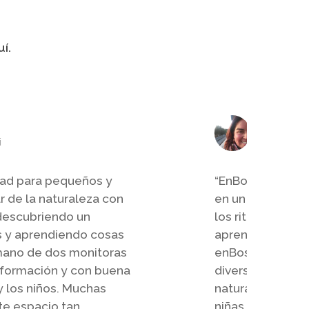
uí.
María M
i
www.laort
dad para pequeños y
“
EnBoscados es 
r de la naturaleza con
en un mundo que
 descubriendo un
los ritmos de la 
 y aprendiendo cosas
aprendizaje de n
 mano de dos monitoras
enBoscados se 
 formación y con buena
diversidad de ac
y los niños. Muchas
naturaleza para
ste espacio tan
niñas y niños ti