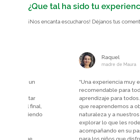
¿Que tal ha sido tu experie
¡Nos encanta escucharos! Déjanos tus coment
Raquel
madre de Maura
e formación un
“
Una experiencia muy e
ía y hacía
recomendable para todo
on a disfrutar
aprendizaje para todos.
ndades. Al final,
que reaprendemos a ob
jugando siguiendo
naturaleza y a nuestros
me motivé y
explorar lo que les rod
ueño que
acompañando en su pas
por el parque.
para los niños que disf