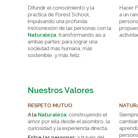
Difundir el conocimiento y la
Hacer
F
práctica de Forest School,
a un ra
impulsando una profunda
persona
(re)conexión de las personas con la
propues
Naturaleza
, transformando así a
activida
ambas partes; para lograr una
sociedad más humana, más
sostenible, y más feliz.
Nuestros Valores
RESPETO MUTUO
NATUR
A la
Naturaleza
:
construyendo el
Siempre
amor por ella desde el asombro, la
cambian
curiosidad y la experiencia directa.
aprendi
persona
Entre las personas:
a través del