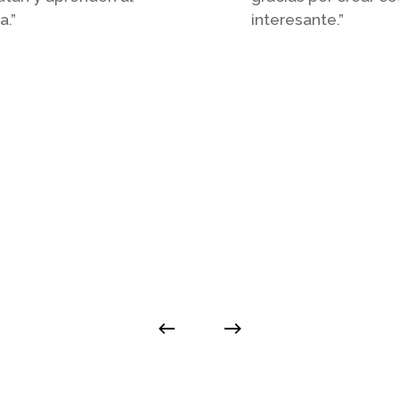
a.
”
interesante.
”