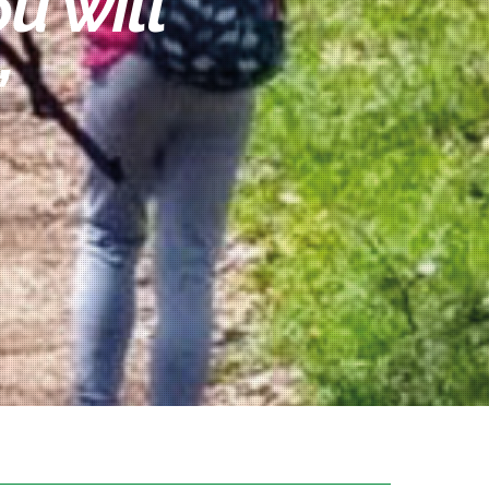
u will
”