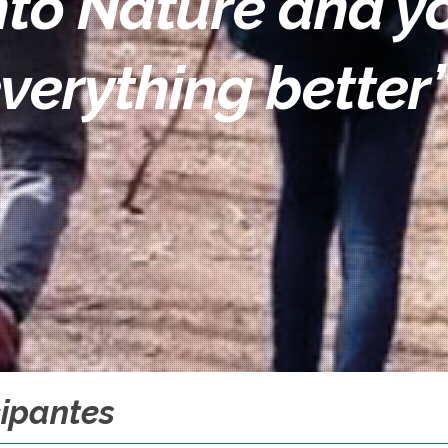
to Nature and yo
verything better
cipantes