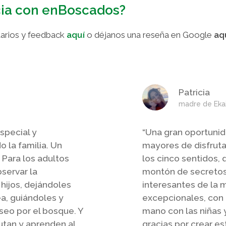
ncia con enBoscados?
arios y
feedback
aquí
o déjanos una reseña en Google
aq
Patricia
madre de Eka
special y
“
Una gran oportuni
 la familia. Un
mayores de disfruta
 Para los adultos
los cinco sentidos,
servar la
montón de secretos
 hijos, dejándoles
interesantes de la
ea, guiándoles y
excepcionales, con
eo por el bosque. Y
mano con las niñas 
rutan y aprenden al
gracias por crear e