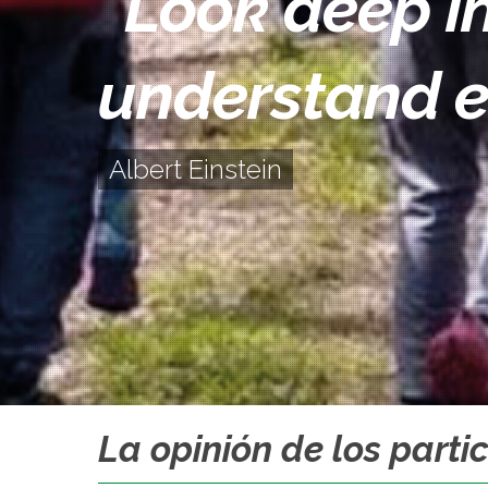
“Look deep in
understand e
Albert Einstein
La opinión de los parti