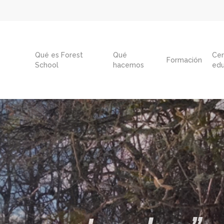
Qué es Forest
Qué
Cen
Formación
School
hacemos
edu