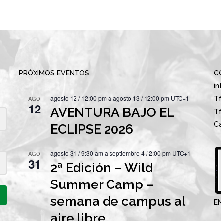
PRÓXIMOS EVENTOS:
C
i
agosto 12 / 12:00 pm
a
agosto 13 / 12:00 pm
UTC+1
AGO
Tf
12
AVENTURA BAJO EL
Tf
Ca
ECLIPSE 2026
agosto 31 / 9:30 am
a
septiembre 4 / 2:00 pm
UTC+1
AGO
31
2ª Edición – Wild
Summer Camp –
semana de campus al
E
aire libre