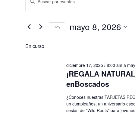
en
de
la
palabra
mayo
búsqueda
clave.
mayo 8, 2026
Hoy
Busca
8,
y
Selecciona
Eventos
2026
vistas
la
En curso
para
fecha.
la
de
palabra
diciembre 17, 2025 / 8:00 am
a
may
Eventos
clave.
¡REGALA NATURALEZ
enBoscados
¿Conoces nuestras TARJETAS REGAL
un cumpleaños, un aniversario espec
sesión de "Wild Roots" para jóvenes