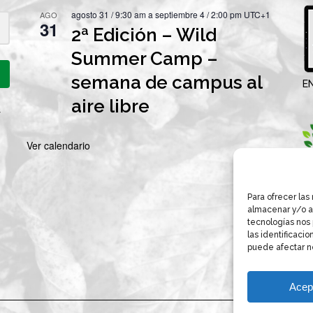
agosto 31 / 9:30 am
a
septiembre 4 / 2:00 pm
UTC+1
AGO
31
2ª Edición – Wild
Summer Camp –
semana de campus al
E
aire libre
y
Ver calendario
Para ofrecer las
almacenar y/o ac
tecnologías nos
las identificacio
puede afectar ne
Acep