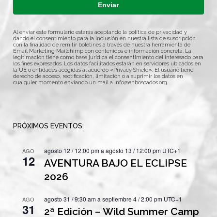
Enviar
Al enviar este formulario estarás aceptando la política de privacidad y
dando el consentimiento para la inclusión en nuestra lista de suscripción
con la finalidad de remitir boletines a través de nuestra herramienta de
Email Marketing Mailchimp con contenidos e información concreta. La
legitimación tiene como base jurídica el consentimiento del interesado para
los fines expresados. Los datos facilitados estarán en servidores ubicados en
la UE o entidades acogidas al acuerdo «Privacy Shield». El usuario tiene
derecho de acceso, rectificación, limitación o a suprimir los datos en
cualquier momento enviando un mail a
info@enboscados.org
.
PRÓXIMOS EVENTOS:
agosto 12 / 12:00 pm
a
agosto 13 / 12:00 pm
UTC+1
AGO
12
AVENTURA BAJO EL ECLIPSE
2026
agosto 31 / 9:30 am
a
septiembre 4 / 2:00 pm
UTC+1
AGO
31
2ª Edición – Wild Summer Camp