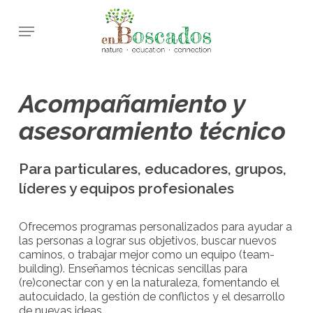
Skip
Menu
to
main
content
Acompañamiento y
asesoramiento técnico
Para particulares, educadores, grupos,
líderes y equipos profesionales
Ofrecemos programas personalizados para ayudar a
las personas a lograr sus objetivos, buscar nuevos
caminos, o trabajar mejor como un equipo (
team-
building)
. Enseñamos técnicas sencillas para
(re)conectar con y en la naturaleza, fomentando el
autocuidado, la gestión de conflictos y el desarrollo
de nuevas ideas.