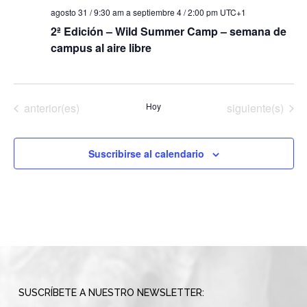
agosto 31 / 9:30 am
a
septiembre 4 / 2:00 pm
UTC+1
2ª Edición – Wild Summer Camp – semana de
campus al aire libre
Eventos
Eventos
anterior(es)
Hoy
siguiente(s)
Suscribirse al calendario
SUSCRÍBETE A NUESTRO NEWSLETTER: