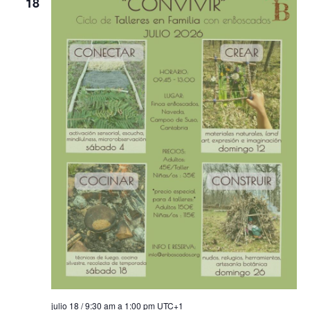
18
julio 18 / 9:30 am
a
1:00 pm
UTC+1